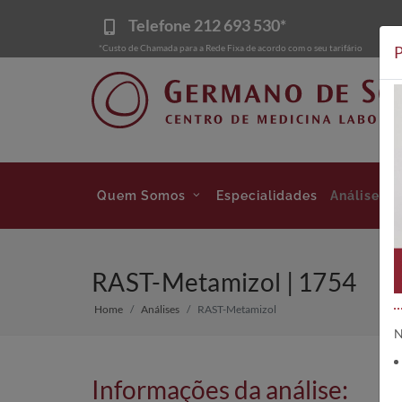
Telefone
212 693 530*
*Custo de Chamada para a Rede Fixa de acordo com o seu tarifário
P
Quem Somos
Especialidades
Análises
RAST-Metamizol | 1754
Home
Análises
RAST-Metamizol
N
Informações da análise: