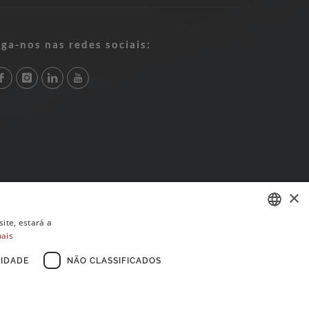
iga-nos nas redes sociais:
×
ite, estará a
mais
PORTUGUESE
ENGLISH
IDADE
NÃO CLASSIFICADOS
FRENCH