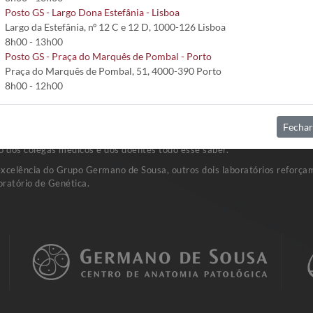
Posto GS - Largo Dona Estefânia - Lisboa
Largo da Estefânia, nº 12 C e 12 D, 1000-126 Lisboa
8h00 - 13h00
Posto GS - Praça do Marquês de Pombal - Porto
Praça do Marquês de Pombal, 51, 4000-390 Porto
8h00 - 12h00
Fechar
sta rede de Laboratórios de Patologia Clínica. A investigação e o dese
o dos colegas médicos e dos doentes todo esse saber.
excelência do Grupo Germano de Sousa, outros dois laboratórios reforçam
ratório de Genética.