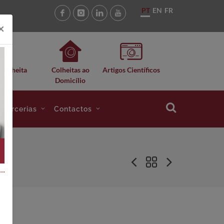
PT
EN
FR
×
 Colheita
Colheitas ao
Artigos Científicos
Domicílio
e Parcerias
Contactos