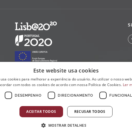
S
Este website usa cookies
 usa cookies para melhorar a experiência do usuário. Ao utilizar o nosso webs
cordar com todos os cookies de acordo com nossa Política de Cookies.
Ler 
DESEMPENHO
DIRECIONAMENTO
FUNCIONAL
ACEITAR TODOS
RECUSAR TODOS
MOSTRAR DETALHES