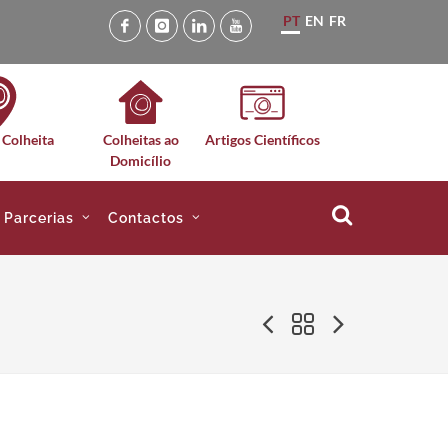
PT
EN
FR
 Colheita
Colheitas ao
Artigos Científicos
Domicílio
e Parcerias
Contactos