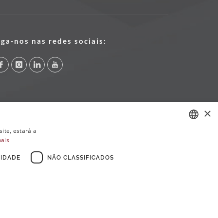
iga-nos nas redes sociais:
×
ite, estará a
mais
PORTUGUESE
ENGLISH
IDADE
NÃO CLASSIFICADOS
FRENCH