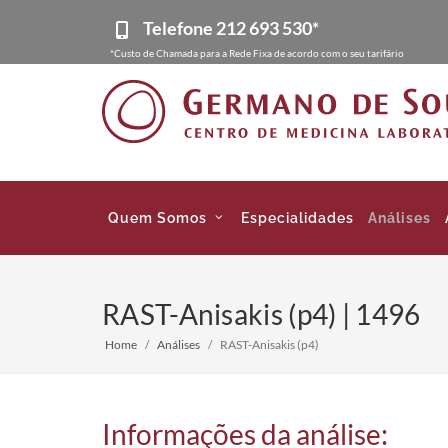
Telefone
212 693 530*
*Custo de Chamada para a Rede Fixa de acordo com o seu tarifário
Quem Somos
Especialidades
Análises
RAST-Anisakis (p4) | 1496
Home
Análises
RAST-Anisakis (p4)
Informações da análise: