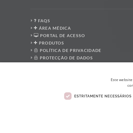
FAQS
ÁREA MÉDICA
PORTAL DE ACESSO
PRODUTOS
POLÍTICA DE PRIVACIDADE
PROTECÇÃO DE DADOS
PRESS KIT
PLATAFORMA DO DENUNCIANTE
Este website
POLÍTICA ANTI-CORRUPÇÃO
con
CÓDIGO DE CONDUTA
LIVRO DE RECLAMAÇÕES ELETRÓNICO
ESTRITAMENTE NECESSÁRIOS