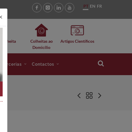
PT
EN
FR
×
 Colheita
Colheitas ao
Artigos Científicos
Domicílio
e Parcerias
Contactos