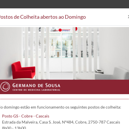
ostos de Colheita abertos ao Domingo
Análises Clínicas
Postos de
Áreas Clínicas
Postos de Colheita
Convenções
Projetos 
hemum leucantemum) (w7) | 1459
emum) (w7)
o domingo estão em funcionamento os seguintes postos de colheita:
Posto GS - Cobre - Cascais
Estrada da Malveira, Casa S. José, Nº484, Cobre, 2750-787 Cascais
8h00 - 13h00