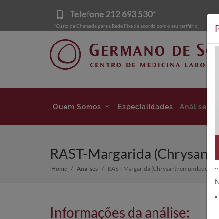
Telefone
212 693 530*
*Custo de Chamada para a Rede Fixa de acordo com o seu tarifário
P
Quem Somos
Especialidades
Análises
RAST-Margarida (Chrysant
Home
Análises
RAST-Margarida (Chrysanthemum leucant
N
Informações da análise: