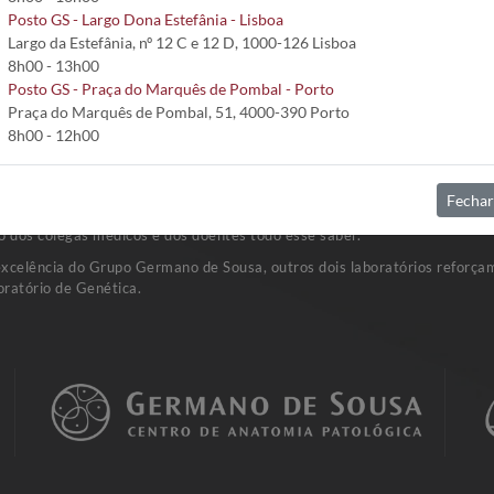
Posto GS - Largo Dona Estefânia - Lisboa
Largo da Estefânia, nº 12 C e 12 D, 1000-126 Lisboa
8h00 - 13h00
Posto GS - Praça do Marquês de Pombal - Porto
Praça do Marquês de Pombal, 51, 4000-390 Porto
8h00 - 12h00
Fechar
sta rede de Laboratórios de Patologia Clínica. A investigação e o dese
o dos colegas médicos e dos doentes todo esse saber.
excelência do Grupo Germano de Sousa, outros dois laboratórios reforçam
ratório de Genética.