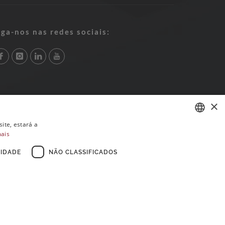
iga-nos nas redes sociais:
×
ite, estará a
mais
PORTUGUESE
ENGLISH
IDADE
NÃO CLASSIFICADOS
FRENCH
×