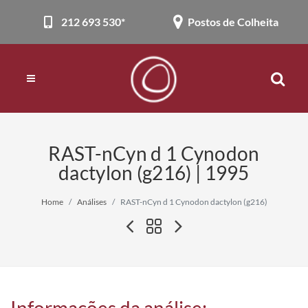
212 693 530*
Postos de Colheita
RAST-nCyn d 1 Cynodon
dactylon (g216) | 1995
Home
Análises
RAST-nCyn d 1 Cynodon dactylon (g216)