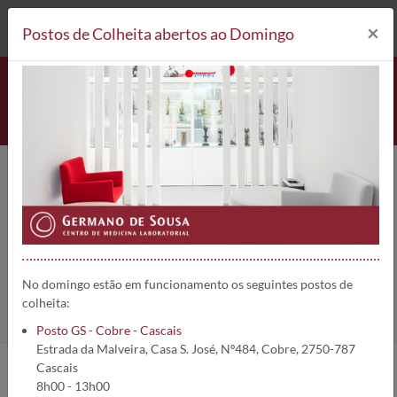
212 693 530*
Postos de Colheita
×
Postos de Colheita abertos ao Domingo
RAST-Cedro (Cryptomeria
japonica) (t17) | 330
Home
Análises
RAST-Cedro (Cryptomeria japonica) (t17)
No domingo estão em funcionamento os seguintes postos de
colheita:
Posto GS - Cobre - Cascais
Estrada da Malveira, Casa S. José, Nº484, Cobre, 2750-787
Cascais
8h00 - 13h00