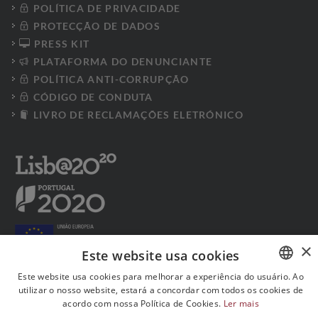
POLÍTICA DE PRIVACIDADE
PROTECÇÃO DE DADOS
PRESS KIT
PLATAFORMA DO DENUNCIANTE
POLÍTICA ANTI-CORRUPÇÃO
CÓDIGO DE CONDUTA
LIVRO DE RECLAMAÇÕES ELETRÓNICO
×
Este website usa cookies
Este website usa cookies para melhorar a experiência do usuário. Ao
utilizar o nosso website, estará a concordar com todos os cookies de
PORTUGUESE
acordo com nossa Política de Cookies.
Ler mais
Siga-nos nas redes sociais:
ENGLISH