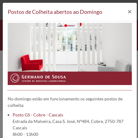
212 693 530*
Postos de Colheita
×
Postos de Colheita abertos ao Domingo
RAST-Milho (Zea mays) (f8) | 642
Home
Análises
RAST-Milho (Zea mays) (f8)
No domingo estão em funcionamento os seguintes postos de
colheita:
Posto GS - Cobre - Cascais
Estrada da Malveira, Casa S. José, Nº484, Cobre, 2750-787
Informações da análise:
Cascais
8h00 - 13h00