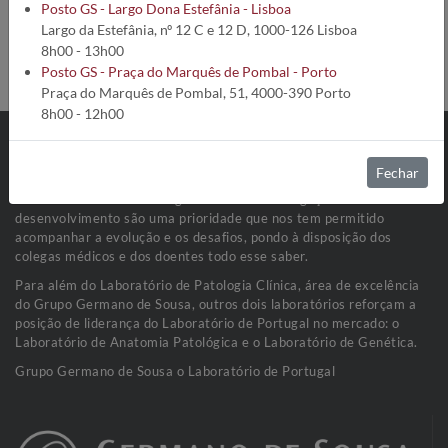
Código da análise:
642
Posto GS - Largo Dona Estefânia - Lisboa
Tempo de execução:
8 Dias úteis
Largo da Estefânia, nº 12 C e 12 D, 1000-126 Lisboa
Método:
Ensaio Enzimoimunofluorimétrico
8h00 - 13h00
Condições de Colheita:
Soro (500 µL)
Posto GS - Praça do Marquês de Pombal - Porto
Praça do Marquês de Pombal, 51, 4000-390 Porto
8h00 - 12h00
Fechar
O Grupo Germano de Sousa é hoje muito mais que uma vasta rede
de Laboratórios de Patologia Clínica. A investigação e o
desenvolvimento são uma prioridade que nos tem permitido
acompanhar a evolução e os desafios, pondo à disposição dos
colegas médicos e dos doentes todo esse saber.
Para além do Laboratório de Patologia Clínica, área de excelência
do Grupo Germano de Sousa, outros dois laboratórios reforçam a
posição de liderança do Laboratório de Portugal no mercado: o
Laboratório de Anatomia Patológica e o Laboratório de Genética.
Grupo Germano de Sousa o Laboratório de Portugal