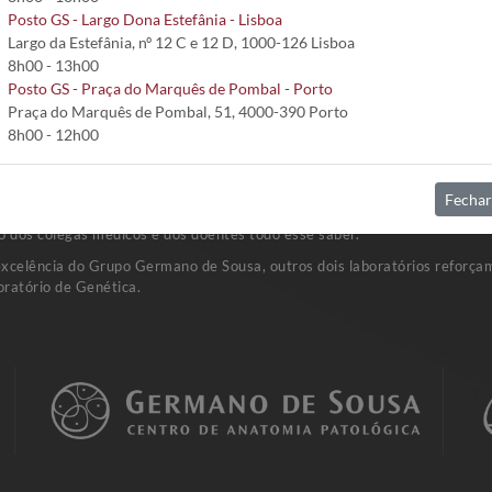
Posto GS - Largo Dona Estefânia - Lisboa
Largo da Estefânia, nº 12 C e 12 D, 1000-126 Lisboa
8h00 - 13h00
Posto GS - Praça do Marquês de Pombal - Porto
Praça do Marquês de Pombal, 51, 4000-390 Porto
8h00 - 12h00
Fechar
sta rede de Laboratórios de Patologia Clínica. A investigação e o dese
o dos colegas médicos e dos doentes todo esse saber.
excelência do Grupo Germano de Sousa, outros dois laboratórios reforçam
ratório de Genética.