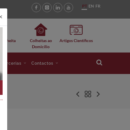
PT
EN
FR
×
 Colheita
Colheitas ao
Artigos Científicos
Domicílio
e Parcerias
Contactos