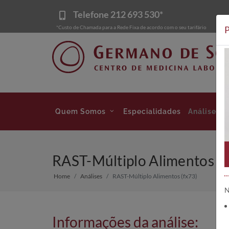
Telefone
212 693 530*
*Custo de Chamada para a Rede Fixa de acordo com o seu tarifário
P
Quem Somos
Especialidades
Análises
RAST-Múltiplo Alimentos (f
Home
Análises
RAST-Múltiplo Alimentos (fx73)
N
Informações da análise: