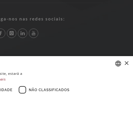
iga-nos nas redes sociais:
×
ite, estará a
mais
PORTUGUESE
ENGLISH
IDADE
NÃO CLASSIFICADOS
FRENCH
×