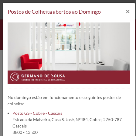
212 693 530*
Postos de Colheita
×
Postos de Colheita abertos ao Domingo
Precipitinas Aspergillus | 866
Home
Análises
Precipitinas Aspergillus
No domingo estão em funcionamento os seguintes postos de
colheita:
Posto GS - Cobre - Cascais
Estrada da Malveira, Casa S. José, Nº484, Cobre, 2750-787
Informações da análise:
Cascais
8h00 - 13h00