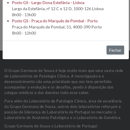
Código da análise:
866
Posto GS - Largo Dona Estefânia - Lisboa
Tempo de execução:
18 Dias úteis
Largo da Estefânia, nº 12 C e 12 D, 1000-126 Lisboa
Método:
Imunodifusão Ouchterlony
8h00 - 13h00
Preparação de colheita:
Lipémia e hemólise interferem na
Posto GS - Praça do Marquês de Pombal - Porto
determinação.
Praça do Marquês de Pombal, 51, 4000-390 Porto
Condições de Colheita:
Soro (1 mL)
8h00 - 12h00
Estabilidade da amostra:
Refrigerada a 2-8ºC
Fechar
O Grupo Germano de Sousa é hoje muito mais que uma vasta rede
de Laboratórios de Patologia Clínica. A investigação e o
desenvolvimento são uma prioridade que nos tem permitido
acompanhar a evolução e os desafios, pondo à disposição dos
colegas médicos e dos doentes todo esse saber.
Para além do Laboratório de Patologia Clínica, área de excelência
do Grupo Germano de Sousa, outros dois laboratórios reforçam a
posição de liderança do Laboratório de Portugal no mercado: o
Laboratório de Anatomia Patológica e o Laboratório de Genética.
Grupo Germano de Sousa o Laboratório de Portugal