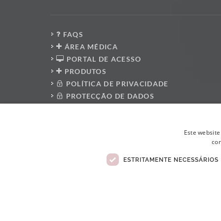
FAQS
ÁREA MÉDICA
PORTAL DE ACESSO
PRODUTOS
POLÍTICA DE PRIVACIDADE
PROTECÇÃO DE DADOS
PRESS KIT
PLATAFORMA DO DENUNCIANTE
Este website
POLÍTICA ANTI-CORRUPÇÃO
con
CÓDIGO DE CONDUTA
LIVRO DE RECLAMAÇÕES ELETRÓNICO
ESTRITAMENTE NECESSÁRIOS