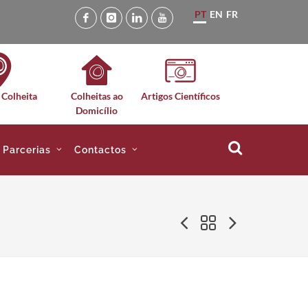
PT
EN
FR
 Colheita
Colheitas ao
Artigos Científicos
Domicílio
e Parcerias
Contactos