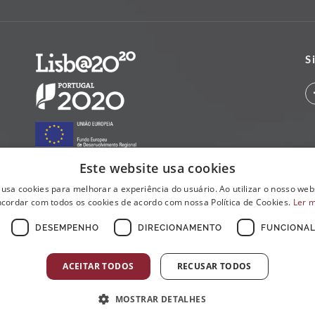
S
Este website usa cookies
 usa cookies para melhorar a experiência do usuário. Ao utilizar o nosso webs
cordar com todos os cookies de acordo com nossa Política de Cookies.
Ler 
DESEMPENHO
DIRECIONAMENTO
FUNCIONAL
ACEITAR TODOS
RECUSAR TODOS
MOSTRAR DETALHES