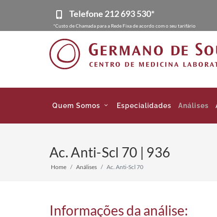
Telefone
212 693 530*
*Custo de Chamada para a Rede Fixa de acordo com o seu tarifário
Quem Somos
Especialidades
Análises
Ac. Anti-Scl 70 | 936
Home
Análises
Ac. Anti-Scl 70
Informações da análise: