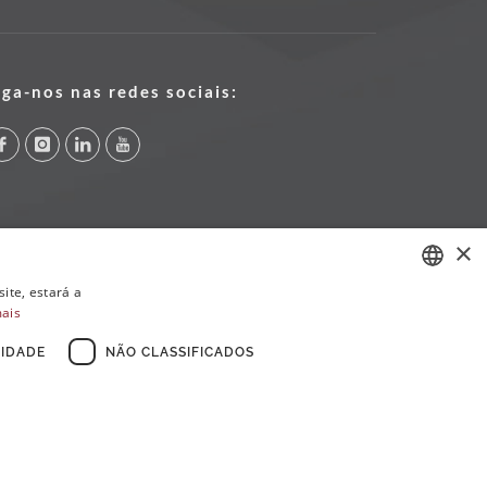
iga-nos nas redes sociais:
×
ite, estará a
mais
PORTUGUESE
ENGLISH
IDADE
NÃO CLASSIFICADOS
FRENCH