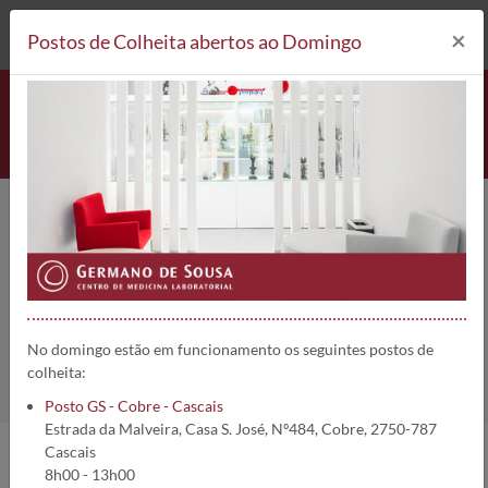
212 693 530*
Postos de Colheita
×
Postos de Colheita abertos ao Domingo
Factor B do Complemento
(Properdina) | 2141
Home
Análises
Factor B do Complemento (Properdina)
No domingo estão em funcionamento os seguintes postos de
colheita:
Posto GS - Cobre - Cascais
Estrada da Malveira, Casa S. José, Nº484, Cobre, 2750-787
Cascais
8h00 - 13h00