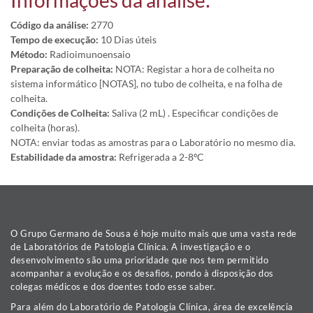
Informações da análise:
Código da análise:
2770
Tempo de execução:
10 Dias úteis
Método:
Radioimunoensaio
Preparação de colheita:
NOTA: Registar a hora de colheita no
sistema informático [NOTAS], no tubo de colheita, e na folha de
colheita.
Condições de Colheita:
Saliva (2 mL) . Especificar condições de
colheita (horas).
NOTA: enviar todas as amostras para o Laboratório no mesmo dia.
Estabilidade da amostra:
Refrigerada a 2-8ºC
O Grupo Germano de Sousa é hoje muito mais que uma vasta rede
de Laboratórios de Patologia Clínica. A investigação e o
desenvolvimento são uma prioridade que nos tem permitido
acompanhar a evolução e os desafios, pondo à disposição dos
colegas médicos e dos doentes todo esse saber.
Para além do Laboratório de Patologia Clínica, área de excelência