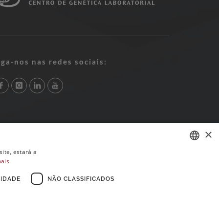
iga-nos nas redes sociais:
×
ite, estará a
mais
PORTUGUESE
ENGLISH
IDADE
NÃO CLASSIFICADOS
FRENCH