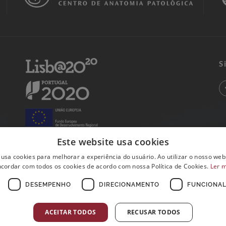
S
Este website usa cookies
 usa cookies para melhorar a experiência do usuário. Ao utilizar o nosso webs
cordar com todos os cookies de acordo com nossa Política de Cookies.
Ler 
DESEMPENHO
DIRECIONAMENTO
FUNCIONAL
ACEITAR TODOS
RECUSAR TODOS