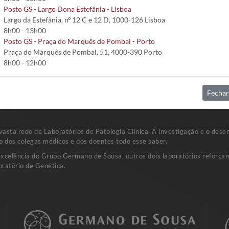
Posto GS - Largo Dona Estefânia - Lisboa
Largo da Estefânia, nº 12 C e 12 D, 1000-126 Lisboa
8h00 - 13h00
Posto GS - Praça do Marquês de Pombal - Porto
agulo e congelar imediatamente.
Praça do Marquês de Pombal, 51, 4000-390 Porto
8h00 - 12h00
 mL)
Fechar
sta rede de Laboratórios de Patologia Clínica. A investigação e o dese
o dos colegas médicos e dos doentes todo esse saber.
excelência do Grupo Germano de Sousa, outros dois laboratórios reforçam
ratório de Genética.