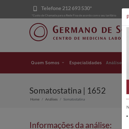
Telefone
212 693 530*
*Custo de Chamada para a Rede Fixa de acordo com o seu tarifário
P
Quem Somos
Especialidades
Análises
Somatostatina | 1652
Home
Análises
Somatostatina
N
Informações da análise: