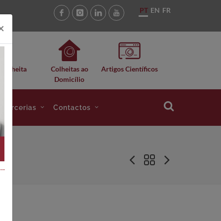
PT
EN
FR
×
 Colheita
Colheitas ao
Artigos Científicos
Domicílio
e Parcerias
Contactos