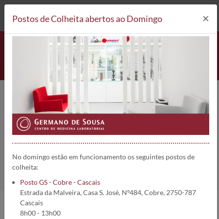
212 693 530*
Postos de Colheita
×
Postos de Colheita abertos ao Domingo
Ácido Homogentísico (Urina 24
h) | 1788
Home
Análises
Ácido Homogentísico (Urina 24 h)
No domingo estão em funcionamento os seguintes postos de
colheita:
Posto GS - Cobre - Cascais
Estrada da Malveira, Casa S. José, Nº484, Cobre, 2750-787
Cascais
8h00 - 13h00