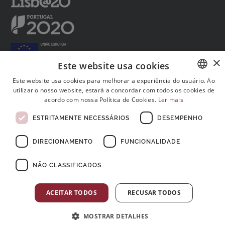
×
Este website usa cookies
Este website usa cookies para melhorar a experiência do usuário. Ao
utilizar o nosso website, estará a concordar com todos os cookies de
PORTUGUESE
Siga-nos nas redes sociais:
acordo com nossa Política de Cookies.
Ler mais
ENGLISH
ESTRITAMENTE NECESSÁRIOS
DESEMPENHO
FRENCH
DIRECIONAMENTO
FUNCIONALIDADE
NÃO CLASSIFICADOS
© Copyright 2026 . Todos Os Direitos Reservados
ACEITAR TODOS
RECUSAR TODOS
MOSTRAR DETALHES
×
Postos de Colheitas abertos ao Domingo