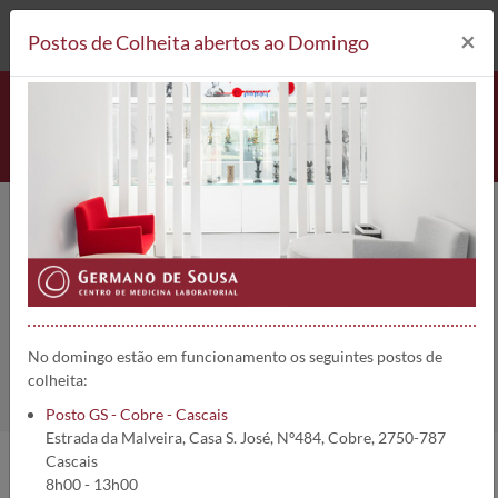
212 693 530*
Postos de Colheita
×
Postos de Colheita abertos ao Domingo
Beta-HCG - Urgência
[Gonadotrofina coriónica] | 2401
Home
Análises
Beta-HCG - Urgência [Gonadotrofina coriónica]
No domingo estão em funcionamento os seguintes postos de
colheita:
Posto GS - Cobre - Cascais
Estrada da Malveira, Casa S. José, Nº484, Cobre, 2750-787
Cascais
8h00 - 13h00