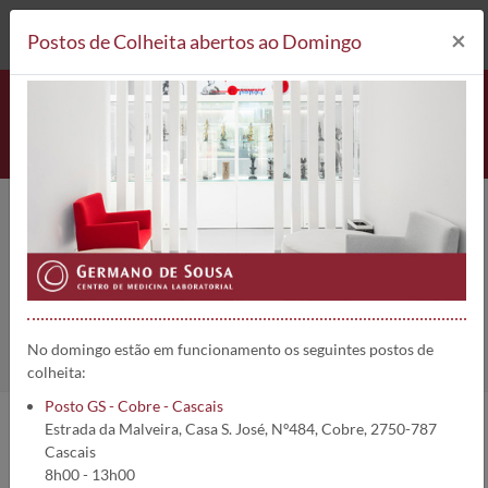
212 693 530*
Postos de Colheita
×
Postos de Colheita abertos ao Domingo
Amicacina (Pico) | 2427
Home
Análises
Amicacina (Pico)
No domingo estão em funcionamento os seguintes postos de
colheita:
Posto GS - Cobre - Cascais
Estrada da Malveira, Casa S. José, Nº484, Cobre, 2750-787
Informações da análise:
Cascais
8h00 - 13h00