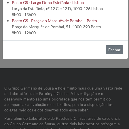
Código da análise:
2427
Posto GS - Largo Dona Estefânia - Lisboa
Tempo de execução:
2 Dias úteis
Largo da Estefânia, nº 12 C e 12 D, 1000-126 Lisboa
Método:
Particle Enhanced Turbidimetric Inhibition Immunoa
8h00 - 13h00
Preparação de colheita:
A colheita em vale é efectuada
Posto GS - Praça do Marquês de Pombal - Porto
imediatamente antes da dose seguinte.
Praça do Marquês de Pombal, 51, 4000-390 Porto
Colheita em pico: meia a uma hora após terminar a administração
8h00 - 12h00
endovenosa (EV), ou uma hora após administração intramuscular
(IM).
Fechar
Condições de Colheita:
Soro (500 µL)
Estabilidade da amostra:
Estável 24 h de 2-8ºC
O Grupo Germano de Sousa é hoje muito mais que uma vasta rede
de Laboratórios de Patologia Clínica. A investigação e o
desenvolvimento são uma prioridade que nos tem permitido
acompanhar a evolução e os desafios, pondo à disposição dos
colegas médicos e dos doentes todo esse saber.
Para além do Laboratório de Patologia Clínica, área de excelência
do Grupo Germano de Sousa, outros dois laboratórios reforçam a