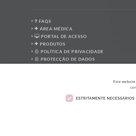
FAQS
ÁREA MÉDICA
PORTAL DE ACESSO
PRODUTOS
POLÍTICA DE PRIVACIDADE
PROTECÇÃO DE DADOS
PRESS KIT
PLATAFORMA DO DENUNCIANTE
Este website
POLÍTICA ANTI-CORRUPÇÃO
con
CÓDIGO DE CONDUTA
LIVRO DE RECLAMAÇÕES ELETRÓNICO
ESTRITAMENTE NECESSÁRIOS