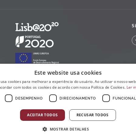
S
Este website usa cookies
 usa cookies para melhorar a experiência do usuário. Ao utilizar o nosso webs
cordar com todos os cookies de acordo com nossa Política de Cookies.
Ler 
DESEMPENHO
DIRECIONAMENTO
FUNCIONAL
ACEITAR TODOS
RECUSAR TODOS
MOSTRAR DETALHES