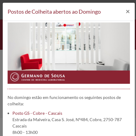
212 693 530*
Postos de Colheita
×
Postos de Colheita abertos ao Domingo
Vitamina B2 (FAD) [Riboflavina] |
1556
Home
Análises
Vitamina B2 (FAD) [Riboflavina]
No domingo estão em funcionamento os seguintes postos de
colheita:
Posto GS - Cobre - Cascais
Estrada da Malveira, Casa S. José, Nº484, Cobre, 2750-787
Cascais
8h00 - 13h00