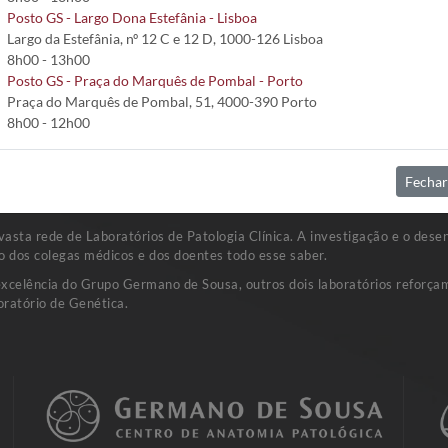
Posto GS - Largo Dona Estefânia - Lisboa
Largo da Estefânia, nº 12 C e 12 D, 1000-126 Lisboa
8h00 - 13h00
Posto GS - Praça do Marquês de Pombal - Porto
nhã; a partir desta, recolher toda a urina em recipiente adequado, até a
Praça do Marquês de Pombal, 51, 4000-390 Porto
8h00 - 12h00
Fechar
sta rede de Laboratórios de Patologia Clínica. A investigação e o dese
o dos colegas médicos e dos doentes todo esse saber.
excelência do Grupo Germano de Sousa, outros dois laboratórios reforçam
ratório de Genética.