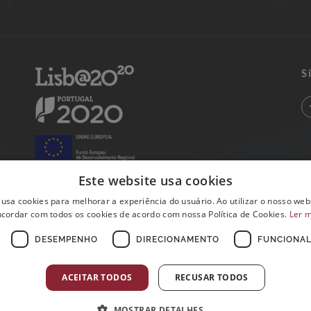
S
Este website usa cookies
 usa cookies para melhorar a experiência do usuário. Ao utilizar o nosso webs
cordar com todos os cookies de acordo com nossa Política de Cookies.
Ler 
DESEMPENHO
DIRECIONAMENTO
FUNCIONAL
ACEITAR TODOS
RECUSAR TODOS
MOSTRAR DETALHES