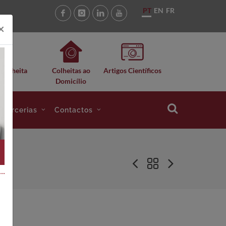
PT
EN
FR
×
 Colheita
Colheitas ao
Artigos Científicos
Domicílio
e Parcerias
Contactos