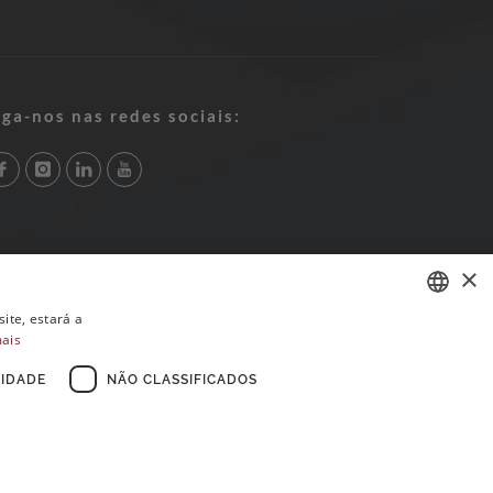
iga-nos nas redes sociais:
×
ite, estará a
mais
PORTUGUESE
ENGLISH
IDADE
NÃO CLASSIFICADOS
FRENCH