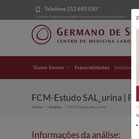
Telefone
212 693 530*
*Custo de Chamada para a Rede Fixa de acordo com o seu tarifário
P
Quem Somos
Especialidades
Análises
FCM-Estudo SAL_urina | F
Home
Análises
FCM-Estudo SAL_urina
N
Informações da análise: