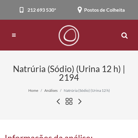
212 693 530*
Postos de Colheita
Natrúria (Sódio) (Urina 12 h) |
2194
Home
Análises
Natrúria (Sódio) (Urina 12 h)