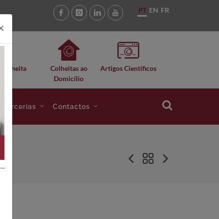
PT
EN
FR
×
 Colheita
Colheitas ao
Artigos Científicos
Domicílio
e Parcerias
Contactos