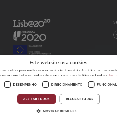
S
Este website usa cookies
 usa cookies para melhorar a experiência do usuário. Ao utilizar o nosso webs
cordar com todos os cookies de acordo com nossa Política de Cookies.
Ler 
DESEMPENHO
DIRECIONAMENTO
FUNCIONAL
ACEITAR TODOS
RECUSAR TODOS
MOSTRAR DETALHES
Postos de Colheitas abertos ao Domingo