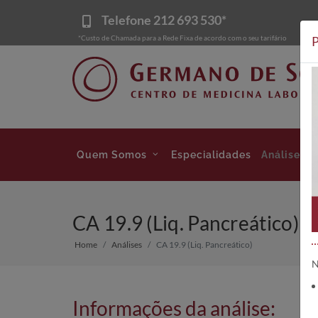
Telefone
212 693 530*
*Custo de Chamada para a Rede Fixa de acordo com o seu tarifário
P
Quem Somos
Especialidades
Análises
CA 19.9 (Liq. Pancreático) |
Home
Análises
CA 19.9 (Liq. Pancreático)
N
Informações da análise: