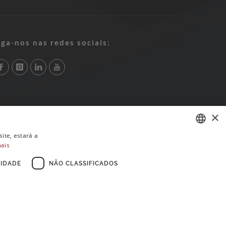
iga-nos nas redes sociais:
×
ite, estará a
mais
PORTUGUESE
ENGLISH
IDADE
NÃO CLASSIFICADOS
FRENCH
×