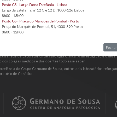
Posto GS - Largo Dona Estefânia - Lisboa
Largo da Estefânia, nº 12 C e 12 D, 1000-126 Lisboa
8h00 - 13h00
Posto GS - Praça do Marquês de Pombal - Porto
Praça do Marquês de Pombal, 51, 4000-390 Porto
8h00 - 12h00
Fechar
sta rede de Laboratórios de Patologia Clínica. A investigação e o dese
o dos colegas médicos e dos doentes todo esse saber.
excelência do Grupo Germano de Sousa, outros dois laboratórios reforçam
ratório de Genética.