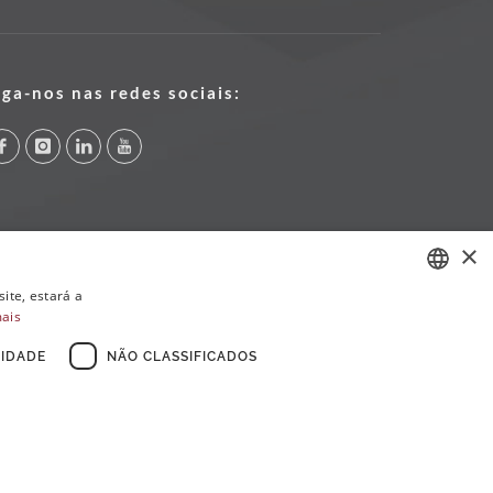
iga-nos nas redes sociais:
×
ite, estará a
mais
PORTUGUESE
ENGLISH
IDADE
NÃO CLASSIFICADOS
FRENCH