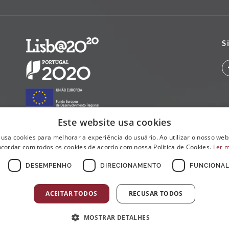
S
Este website usa cookies
 usa cookies para melhorar a experiência do usuário. Ao utilizar o nosso webs
cordar com todos os cookies de acordo com nossa Política de Cookies.
Ler 
DESEMPENHO
DIRECIONAMENTO
FUNCIONAL
ACEITAR TODOS
RECUSAR TODOS
MOSTRAR DETALHES