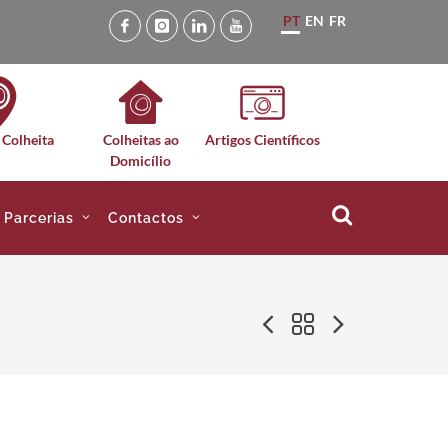
PT
EN
FR
 Colheita
Colheitas ao
Artigos Científicos
Domicílio
e Parcerias
Contactos