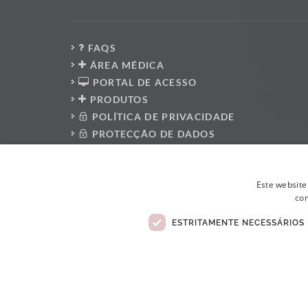
FAQS
ÁREA MÉDICA
PORTAL DE ACESSO
PRODUTOS
POLÍTICA DE PRIVACIDADE
PROTECÇÃO DE DADOS
PRESS KIT
PLATAFORMA DO DENUNCIANTE
Este website
POLÍTICA ANTI-CORRUPÇÃO
con
CÓDIGO DE CONDUTA
LIVRO DE RECLAMAÇÕES ELETRÓNICO
ESTRITAMENTE NECESSÁRIOS