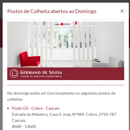
212 693 530*
Postos de Colheita
×
Postos de Colheita abertos ao Domingo
Populações Linfocitárias T (recep
Talfa/beta gama/delta) | 2794
Home
Análises
Populações Linfocitárias T (recep Talfa/beta gama/delta)
No domingo estão em funcionamento os seguintes postos de
colheita:
Posto GS - Cobre - Cascais
Estrada da Malveira, Casa S. José, Nº484, Cobre, 2750-787
Cascais
8h00 - 13h00