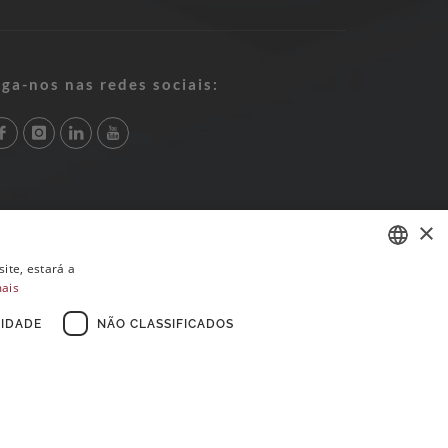
iga-nos nas redes sociais:
×
ite, estará a
mais
PORTUGUESE
ENGLISH
IDADE
NÃO CLASSIFICADOS
FRENCH
×