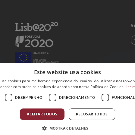
S
Este website usa cookies
 usa cookies para melhorar a experiência do usuário. Ao utilizar o nosso webs
cordar com todos os cookies de acordo com nossa Política de Cookies.
Ler 
DESEMPENHO
DIRECIONAMENTO
FUNCIONAL
ACEITAR TODOS
RECUSAR TODOS
MOSTRAR DETALHES
Postos de Colheitas abertos ao Domingo