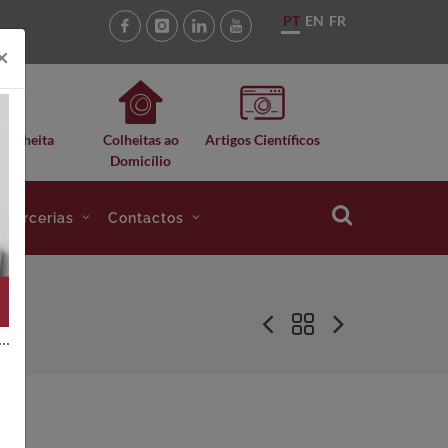
PT
EN
FR
×
 Colheita
Colheitas ao
Artigos Científicos
Domicílio
e Parcerias
Contactos