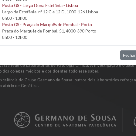
Posto GS - Largo Dona Estefânia - Lisboa
Largo da Estefânia, nº 12 C e 12 D, 1000-126 Lisboa
8h00 - 13h00
Posto GS - Praça do Marquês de Pombal - Porto
Praça do Marquês de Pombal, 51, 4000-390 Porto
8h00 - 12h00
Fechar
sta rede de Laboratórios de Patologia Clínica. A investigação e o dese
o dos colegas médicos e dos doentes todo esse saber.
excelência do Grupo Germano de Sousa, outros dois laboratórios reforçam
ratório de Genética.