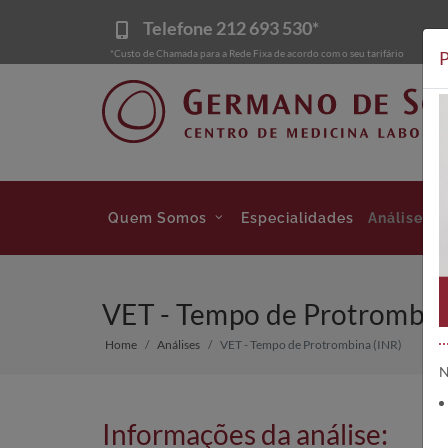
Telefone
212 693 530*
*Custo de Chamada para a Rede Fixa de acordo com o seu tarifário
P
Quem Somos
Especialidades
Análises
VET - Tempo de Protrombina
Home
Análises
VET - Tempo de Protrombina (INR)
N
Informações da análise: