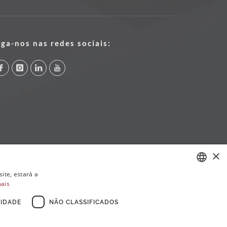
iga-nos nas redes sociais:
×
ite, estará a
mais
PORTUGUESE
ENGLISH
IDADE
NÃO CLASSIFICADOS
FRENCH