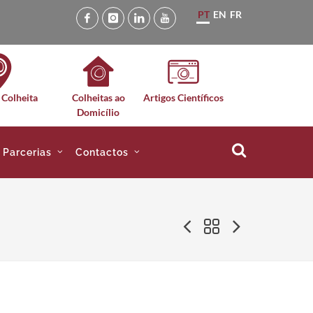
PT
EN
FR
 Colheita
Colheitas ao
Artigos Científicos
Domicílio
e Parcerias
Contactos