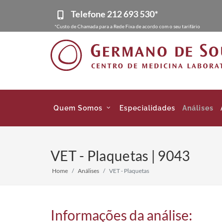
Telefone
212 693 530*
*Custo de Chamada para a Rede Fixa de acordo com o seu tarifário
Quem Somos
Especialidades
Análises
VET - Plaquetas | 9043
Home
Análises
VET - Plaquetas
Informações da análise: