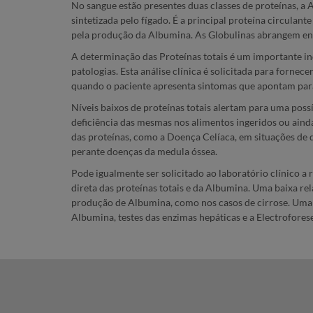
No sangue estão presentes duas classes de proteínas, a
sintetizada pelo fígado. É a principal proteína circula
pela produção da Albumina. As Globulinas abrangem enz
A determinação das Proteínas totais é um importante ind
patologias. Esta análise clínica é solicitada para forn
quando o paciente apresenta sintomas que apontam para 
Níveis baixos de proteínas totais alertam para uma poss
deficiência das mesmas nos alimentos ingeridos ou ain
das proteínas, como a Doença Celíaca, em situações de 
perante doenças da medula óssea.
Pode igualmente ser solicitado ao laboratório clínico a
direta das proteínas totais e da Albumina. Uma baixa 
produção de Albumina, como nos casos de cirrose. Uma 
Albumina, testes das enzimas hepáticas e a Electrofores