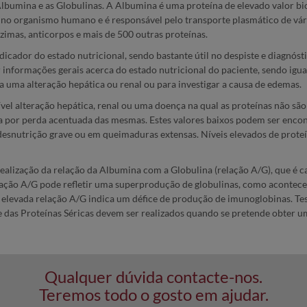
 Albumina e as Globulinas. A Albumina é uma proteína de elevado valor b
nte no organismo humano e é responsável pelo transporte plasmático de vár
imas, anticorpos e mais de 500 outras proteínas.
icador do estado nutricional, sendo bastante útil no despiste e diagnóst
ecer informações gerais acerca do estado nutricional do paciente, sendo i
uma alteração hepática ou renal ou para investigar a causa de edemas.
ível alteração hepática, renal ou uma doença na qual as proteínas não sã
da por perda acentuada das mesmas. Estes valores baixos podem ser enc
desnutrição grave ou em queimaduras extensas. Níveis elevados de prote
 realização da relação da Albumina com a Globulina (relação A/G), que é c
relação A/G pode refletir uma superprodução de globulinas, como acont
elevada relação A/G indica um défice de produção de imunoglobinas. Te
e das Proteínas Séricas devem ser realizados quando se pretende obter u
Qualquer dúvida contacte-nos.
Teremos todo o gosto em ajudar.