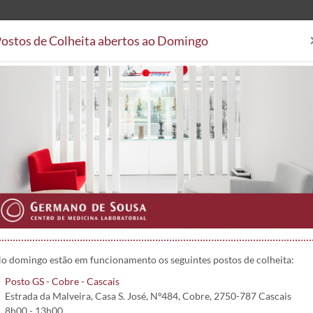
ostos de Colheita abertos ao Domingo
Análises Clínicas
Postos de
Áreas Clínicas
Postos de Colheita
Convenções
Projetos 
o do fígado – albumina/globulina
as - o estudo do fígado – albumina/globulina
o domingo estão em funcionamento os seguintes postos de colheita:
Posto GS - Cobre - Cascais
Estrada da Malveira, Casa S. José, Nº484, Cobre, 2750-787 Cascais
8h00 - 13h00