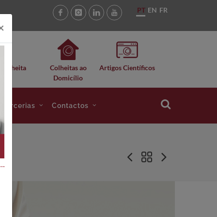
PT
EN
FR
×
 Colheita
Colheitas ao
Artigos Científicos
Domicílio
e Parcerias
Contactos