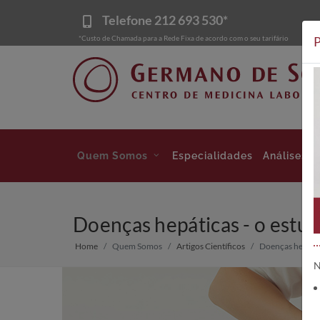
Telefone
212 693 530*
*Custo de Chamada para a Rede Fixa de acordo com o seu tarifário
P
Quem Somos
Especialidades
Análises
Doenças hepáticas - o estud
Home
Quem Somos
Artigos Científicos
Doenças hepátic
N