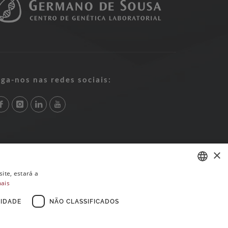
iga-nos nas redes sociais:
×
ite, estará a
mais
PORTUGUESE
ENGLISH
IDADE
NÃO CLASSIFICADOS
FRENCH