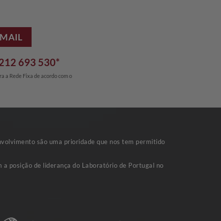
EMAIL
212 693 530*
a a Rede Fixa de acordo com o
nvolvimento são uma prioridade que nos tem permitido
 a posição de liderança do Laboratório de Portugal no