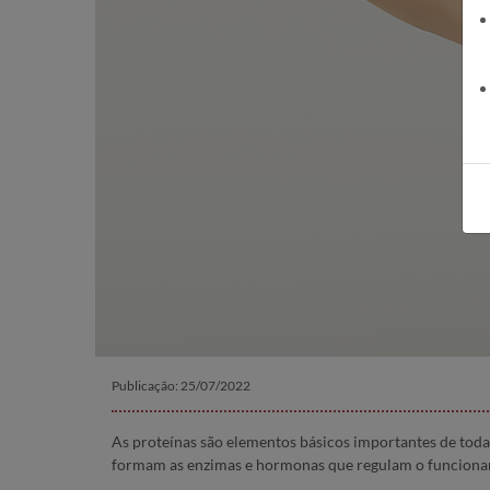
Publicação: 25/07/2022
As proteínas são elementos básicos importantes de todas
formam as enzimas e hormonas que regulam o funcion