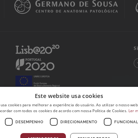
S
Este website usa cookies
 usa cookies para melhorar a experiência do usuário. Ao utilizar o nosso webs
cordar com todos os cookies de acordo com nossa Política de Cookies.
Ler 
DESEMPENHO
DIRECIONAMENTO
FUNCIONAL