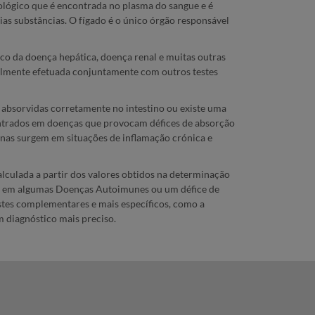
iológico que é encontrada no plasma do sangue e é
ias substâncias. O fígado é o único órgão responsável
ico da doença hepática, doença renal e muitas outras
gualmente efetuada conjuntamente com outros testes
o absorvidas corretamente no intestino ou existe uma
ontrados em doenças que provocam défices de absorção
ínas surgem em situações de inflamação crónica e
alculada a partir dos valores obtidos na determinação
ece em algumas Doenças Autoimunes ou um défice de
stes complementares e mais específicos, como a
m diagnóstico mais preciso.