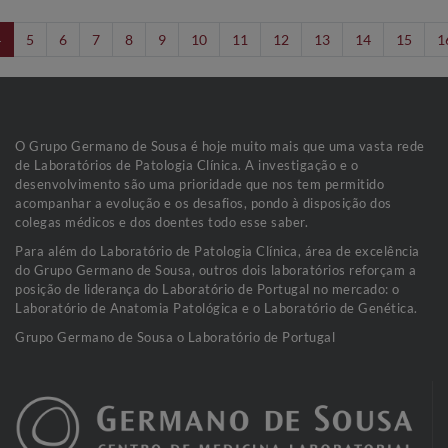
4
5
6
7
8
9
10
11
12
13
14
15
1
O Grupo Germano de Sousa é hoje muito mais que uma vasta rede
de Laboratórios de Patologia Clínica. A investigação e o
desenvolvimento são uma prioridade que nos tem permitido
acompanhar a evolução e os desafios, pondo à disposição dos
colegas médicos e dos doentes todo esse saber.
Para além do Laboratório de Patologia Clínica, área de excelência
do Grupo Germano de Sousa, outros dois laboratórios reforçam a
posição de liderança do Laboratório de Portugal no mercado: o
Laboratório de Anatomia Patológica e o Laboratório de Genética.
Grupo Germano de Sousa o Laboratório de Portugal