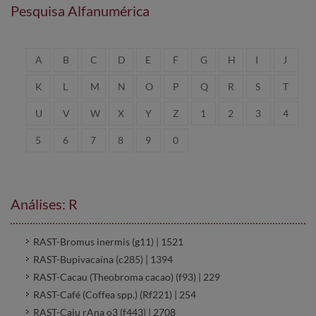
Pesquisa Alfanumérica
A
B
C
D
E
F
G
H
I
J
K
L
M
N
O
P
Q
R
S
T
U
V
W
X
Y
Z
1
2
3
4
5
6
7
8
9
0
Análises: R
RAST-Bromus inermis (g11) | 1521
RAST-Bupivacaína (c285) | 1394
RAST-Cacau (Theobroma cacao) (f93) | 229
RAST-Café (Coffea spp.) (Rf221) | 254
RAST-Caju rAna o3 (f443) | 2708