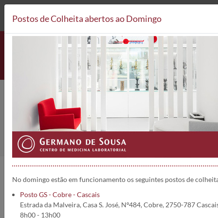
212 693 530*
Postos de Colheita
Postos de Colheita abertos ao Domingo
Análises Clínicas
Home
Análises
No Grupo Germano de Sousa – Centro de Medicina Laboratorial,
No domingo estão em funcionamento os seguintes postos de colheit
poderá realizar um vasto conjunto de análises com a maxima
Qualidade e Rigor.
Posto GS - Cobre - Cascais
Utilize o menu em baixo e seleccione o tipo de análises que
Estrada da Malveira, Casa S. José, Nº484, Cobre, 2750-787 Cascai
pretende, para obter mais informações.
8h00 - 13h00