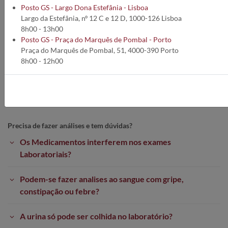
No caso de alguma dúvida ou questão, não hesite em nos contactar
Posto GS - Largo Dona Estefânia - Lisboa
para:
Largo da Estefânia, nº 12 C e 12 D, 1000-126 Lisboa
Telefone:
212 693 530*
8h00 - 13h00
*Custo de Chamada para a Rede Fixa de acordo com o seu tarifário
Posto GS - Praça do Marquês de Pombal - Porto
Email:
contact@germanodesousa.com
Praça do Marquês de Pombal, 51, 4000-390 Porto
8h00 - 12h00
Para consultar a lista de Requisições de Análises Clinicas do Grupo
Germano de Sousa:
REQUISIÇÕES
Precisa de fazer análises e tem dúvidas?
Os Medicamentos interferem nos exames
Laboratoriais?
Podem-se fazer analises ao sangue com gripe,
constipação ou febre?
A urina só pode ser colhida no laboratório?