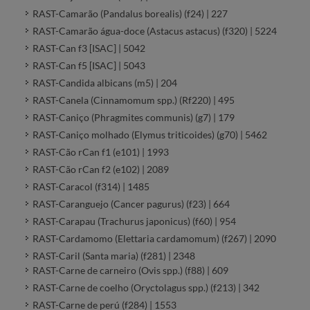
RAST-Camarão (Pandalus borealis) (f24) | 227
RAST-Camarão água-doce (Astacus astacus) (f320) | 5224
RAST-Can f3 [ISAC] | 5042
RAST-Can f5 [ISAC] | 5043
RAST-Candida albicans (m5) | 204
RAST-Canela (Cinnamomum spp.) (Rf220) | 495
RAST-Caniço (Phragmites communis) (g7) | 179
RAST-Caniço molhado (Elymus triticoides) (g70) | 5462
RAST-Cão rCan f1 (e101) | 1993
RAST-Cão rCan f2 (e102) | 2089
RAST-Caracol (f314) | 1485
RAST-Caranguejo (Cancer pagurus) (f23) | 664
RAST-Carapau (Trachurus japonicus) (f60) | 954
RAST-Cardamomo (Elettaria cardamomum) (f267) | 2090
RAST-Caril (Santa maria) (f281) | 2348
RAST-Carne de carneiro (Ovis spp.) (f88) | 609
RAST-Carne de coelho (Oryctolagus spp.) (f213) | 342
RAST-Carne de perú (f284) | 1553