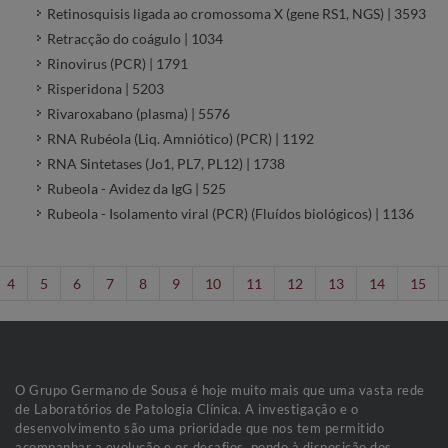
Retinosquisis ligada ao cromossoma X (gene RS1, NGS) | 3593
Retracção do coágulo | 1034
Rinovirus (PCR) | 1791
Risperidona | 5203
Rivaroxabano (plasma) | 5576
RNA Rubéola (Liq. Amniótico) (PCR) | 1192
RNA Sintetases (Jo1, PL7, PL12) | 1738
Rubeola - Avidez da IgG | 525
Rubeola - Isolamento viral (PCR) (Fluídos biológicos) | 1136
4
5
6
7
8
9
10
11
12
13
14
15
O Grupo Germano de Sousa é hoje muito mais que uma vasta rede
de Laboratórios de Patologia Clínica. A investigação e o
desenvolvimento são uma prioridade que nos tem permitido
acompanhar a evolução e os desafios, pondo à disposição dos