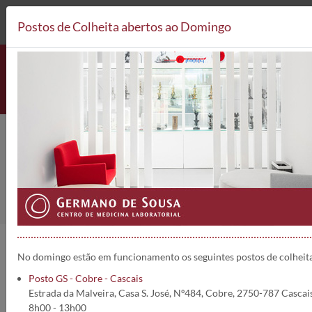
212 693 530*
Postos de Colheita
Postos de Colheita abertos ao Domingo
Análises Clínicas
Home
Análises
No Grupo Germano de Sousa – Centro de Medicina Laboratorial,
No domingo estão em funcionamento os seguintes postos de colheit
poderá realizar um vasto conjunto de análises com a maxima
Qualidade e Rigor.
Posto GS - Cobre - Cascais
Utilize o menu em baixo e seleccione o tipo de análises que
Estrada da Malveira, Casa S. José, Nº484, Cobre, 2750-787 Cascai
pretende, para obter mais informações.
8h00 - 13h00