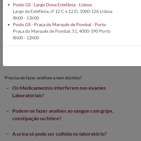
No caso de alguma dúvida ou questão, não hesite em nos contactar
Posto GS - Largo Dona Estefânia - Lisboa
para:
Largo da Estefânia, nº 12 C e 12 D, 1000-126 Lisboa
Telefone:
212 693 530*
8h00 - 13h00
*Custo de Chamada para a Rede Fixa de acordo com o seu tarifário
Posto GS - Praça do Marquês de Pombal - Porto
Email:
contact@germanodesousa.com
Praça do Marquês de Pombal, 51, 4000-390 Porto
8h00 - 12h00
Para consultar a lista de Requisições de Análises Clinicas do Grupo
Germano de Sousa:
REQUISIÇÕES
Precisa de fazer análises e tem dúvidas?
Os Medicamentos interferem nos exames
Laboratoriais?
Podem-se fazer analises ao sangue com gripe,
constipação ou febre?
A urina só pode ser colhida no laboratório?