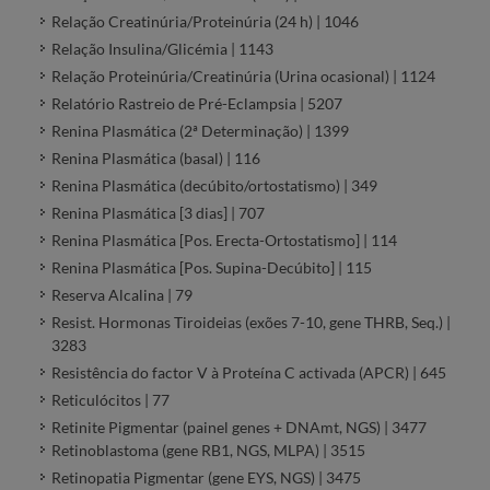
Relação Creatinúria/Proteinúria (24 h) | 1046
Relação Insulina/Glicémia | 1143
Relação Proteinúria/Creatinúria (Urina ocasional) | 1124
Relatório Rastreio de Pré-Eclampsia | 5207
Renina Plasmática (2ª Determinação) | 1399
Renina Plasmática (basal) | 116
Renina Plasmática (decúbito/ortostatismo) | 349
Renina Plasmática [3 dias] | 707
Renina Plasmática [Pos. Erecta-Ortostatismo] | 114
Renina Plasmática [Pos. Supina-Decúbito] | 115
Reserva Alcalina | 79
Resist. Hormonas Tiroideias (exões 7-10, gene THRB, Seq.) |
3283
Resistência do factor V à Proteína C activada (APCR) | 645
Reticulócitos | 77
Retinite Pigmentar (painel genes + DNAmt, NGS) | 3477
Retinoblastoma (gene RB1, NGS, MLPA) | 3515
Retinopatia Pigmentar (gene EYS, NGS) | 3475