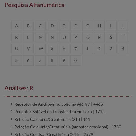
Pesquisa Alfanumérica
A
B
C
D
E
F
G
H
I
J
K
L
M
N
O
P
Q
R
S
T
U
V
W
X
Y
Z
1
2
3
4
5
6
7
8
9
0
Análises: R
Receptor de Androgenio Splicing AR_V7 | 4465
Receptor Solúvel da Transferrina em soro | 1714
Relação Calciúria/Creatinúria (2 h) | 441
Relação Calciúria/Creatinúria (amostra ocasional) | 1760
Relação Cortisol/Creatinúria (24 h) | 2579