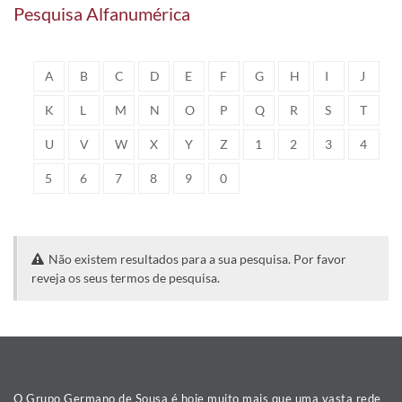
Pesquisa Alfanumérica
A
B
C
D
E
F
G
H
I
J
K
L
M
N
O
P
Q
R
S
T
U
V
W
X
Y
Z
1
2
3
4
5
6
7
8
9
0
Não existem resultados para a sua pesquisa. Por favor
reveja os seus termos de pesquisa.
O Grupo Germano de Sousa é hoje muito mais que uma vasta rede